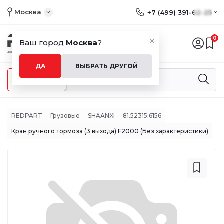
Москва
+7 (499) 391-62-25
0
Ваш город
Москва
?
ДА
ВЫБРАТЬ ДРУГОЙ
Меню
REDPART
Грузовые
SHAANXI
81.52315.6156
Кран ручного тормоза (3 выхода) F2000 (Без характеристики)