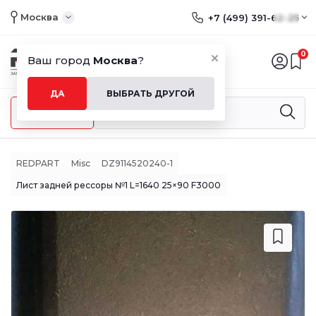
Москва
+7 (499) 391-62-25
0
Ваш город
Москва
?
ДА
ВЫБРАТЬ ДРУГОЙ
Меню
REDPART
Misc
DZ9114520240-1
Лист задней рессоры №1 L=1640 25×90 F3000