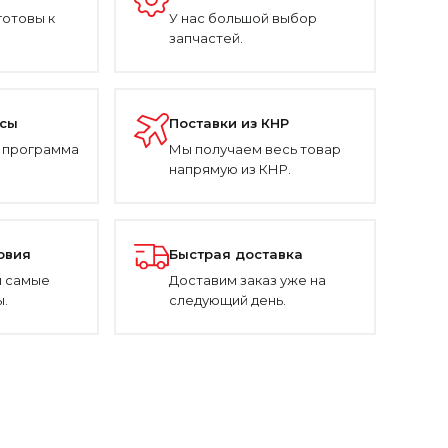
готовы к
У нас большой выбор
запчастей.
усы
Поставки из КНР
 программа
Мы получаем весь товар
напрямую из КНР.
овия
Быстрая доставка
 самые
Доставим заказ уже на
.
следующий день.