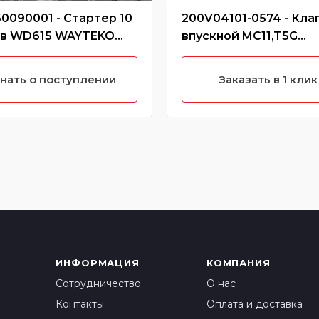
0090001 - Стартер 10
200V04101-0574 - Кла
ев WD615 WAYTEKO
впускной MC11,T5G
IUM
CREATEK
нать о поступлении
Заказать в 1 клик
ИНФОРМАЦИЯ
КОМПАНИЯ
Сотрудничество
О нас
Контакты
Оплата и доставка