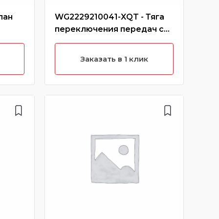
пан
WG2229210041-XQT - Тяга
WG9
переключения передач с
пер
наконечником маленьким
ОЕМ
(Без характеристики)
Заказать в 1 клик