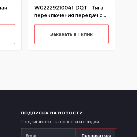
пан
WG2229210041-DQT - Тяга
190
переключения передач с
148
наконечником большим
РСМ
(Без характеристики)
Заказать в 1 клик
ПОДПИСКА НА НОВОСТИ
Подпишитесь на новости и скидки
Подписаться