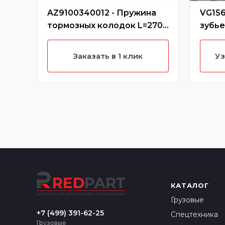
AZ9100340012 - Пружина
VG156
тормозных колодок L=270
зубь
задняя
PREM
Заказать в 1 клик
Уз
КАТАЛОГ
Грузовые
+7 (499) 391-62-25
Спецтехника
Грузовые