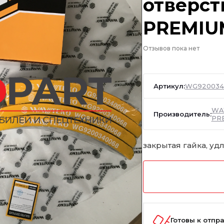
отверс
PREMIU
Отзывов пока нет
Артикул:
WG920034
WA
Производитель:
PR
закрытая гайка, уд
Готовы к отпр