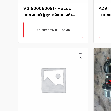
VG1500060051 - Насос
AZ911
водяной (ручейковый)
топли
WD615 Евро3 (Без
ключа
характеристики)
Заказать в 1 клик