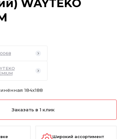
тий) WAYTEKO
M
0068
YTEKO
EMIUM
линённая 184х188
Заказать в 1 клик
авке
Широкий ассортимент