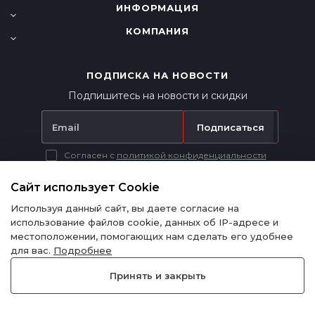
ИНФОРМАЦИЯ
КОМПАНИЯ
ПОДПИСКА НА НОВОСТИ
Подпишитесь на новости и скидки
Подписаться
Согласен с
политикой конфиденциальности
Вся представленная на сайте информация носит исключительно
информационный характер и ни при каких условиях не является
Сайт использует Cookie
публичной офертой в соответствии с п. 2 ст. 437 ГК РФ.
Используя данный сайт, вы даете согласие на
использование файлов cookie, данных об IP-адресе и
местоположении, помогающих нам сделать его удобнее
для вас.
Подробнее
Политика конфиденциальности
Принять и закрыть
© 2015-2024 - RedPart - Запчасти для китайских автомобилей и
спецтехники.