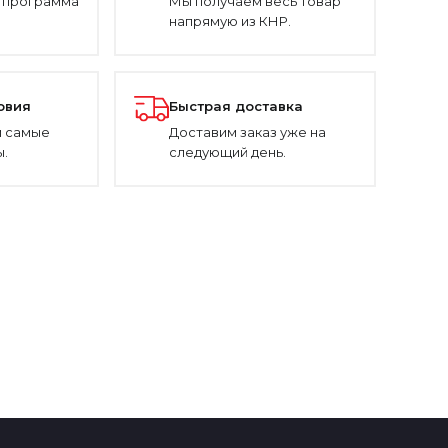
 программа
Мы получаем весь товар
напрямую из КНР.
овия
Быстрая доставка
 самые
Доставим заказ уже на
.
следующий день.