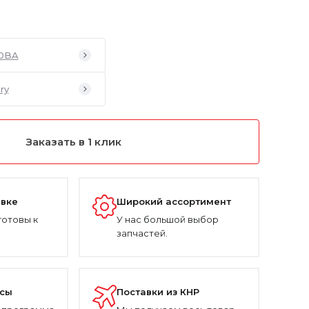
10BA
ry
Заказать в 1 клик
авке
Широкий ассортимент
готовы к
У нас большой выбор
запчастей.
усы
Поставки из КНР