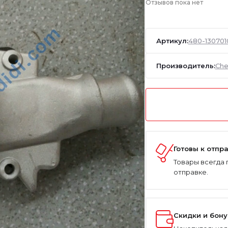
Отзывов пока нет
Артикул:
480-13070
Производитель:
Che
Готовы к отпр
Товары всегда 
отправке.
Скидки и бон