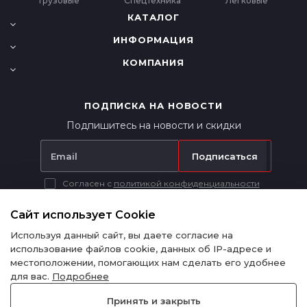
Грузовые
Спецтехника
Легковые
КАТАЛОГ
ИНФОРМАЦИЯ
КОМПАНИЯ
ПОДПИСКА НА НОВОСТИ
Подпишитесь на новости и скидки
Подписаться
Согласен с
политикой конфиденциальности
Вся представленная на сайте информация носит исключительно
информационный характер и ни при каких условиях не является
Сайт использует Cookie
публичной офертой в соответствии с п. 2 ст. 437 ГК РФ.
Используя данный сайт, вы даете согласие на
использование файлов cookie, данных об IP-адресе и
местоположении, помогающих нам сделать его удобнее
для вас.
Подробнее
Политика конфиденциальности
Принять и закрыть