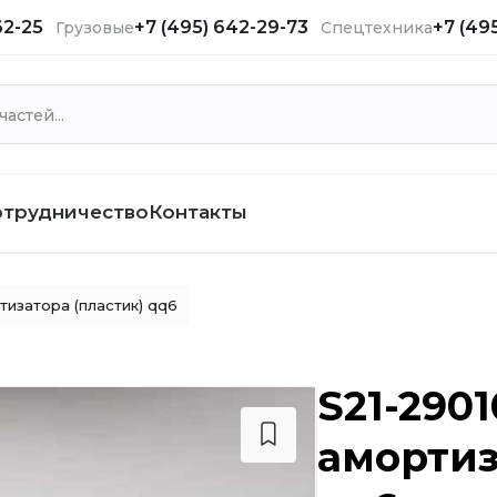
62-25
+7 (495) 642-29-73
+7 (49
Грузовые
Спецтехника
отрудничество
Контакты
изатора (пластик) qq6
S21-290
амортиз