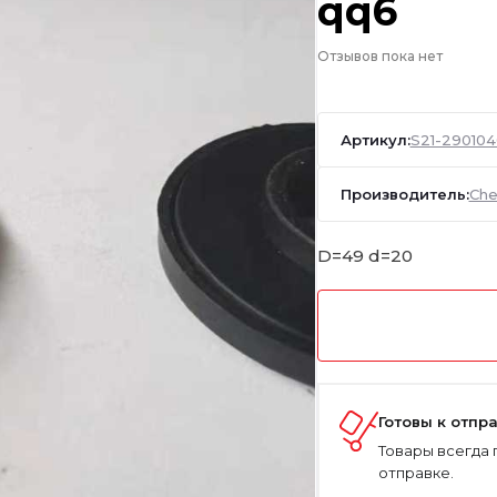
qq6
Отзывов пока нет
Артикул:
S21-290104
Производитель:
Che
D=49 d=20
Готовы к отпр
Товары всегда 
отправке.