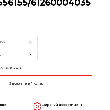
556155/61260004035
155
yr
 WD10G240
Заказать в 1 клик
авке
Широкий ассортимент