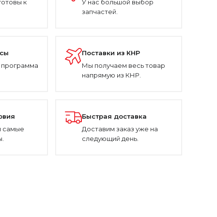
готовы к
У нас большой выбор
запчастей.
усы
Поставки из КНР
 программа
Мы получаем весь товар
напрямую из КНР.
овия
Быстрая доставка
 самые
Доставим заказ уже на
.
следующий день.