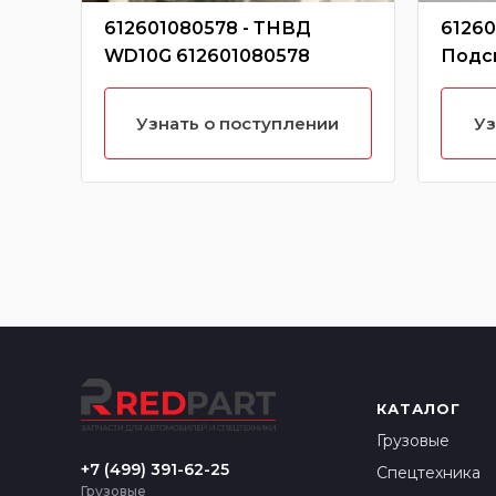
612601080578 - ТНВД
61260
WD10G 612601080578
Подс
комп
6126
Узнать о поступлении
Уз
КАТАЛОГ
Грузовые
+7 (499) 391-62-25
Спецтехника
Грузовые