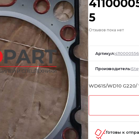
4110000
5
Отзывов пока нет
Артикул:
4110000556
Производитель:
Ste
WD615/WD10 G220/
Готовы к отпр