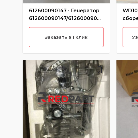
612600090147 - Генератор
WD10G
612600090147/61260009050
сбор
6/SP101895/P-C03-4001 (Без
характеристики)
Заказать в 1 клик
Уз