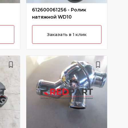
612600061256 - Ролик
612
натяжной WD10
во
KW2
000
Заказать в 1 клик
хар