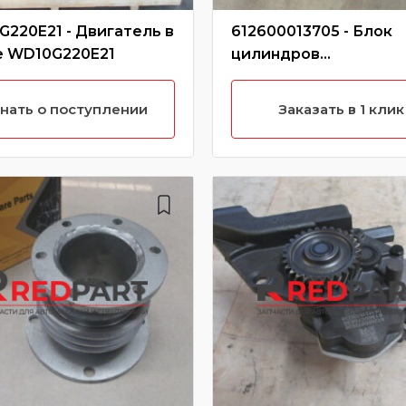
220E21 - Двигатель в
612600013705 - Блок
е WD10G220E21
цилиндров
WD10/612600013705
нать о поступлении
Заказать в 1 клик