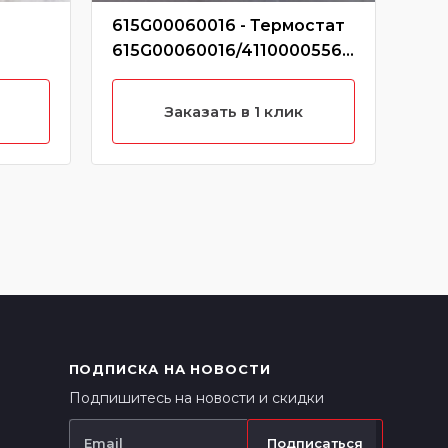
615G00060016 - Термостат
612
615G00060016/41100005560
Ту
12600
85
612
Заказать в 1 клик
ПОДПИСКА НА НОВОСТИ
Подпишитесь на новости и скидки
Подписаться