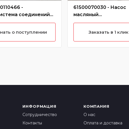
0110466 -
61500070030 - Насос
истема соединений
масляный
енсационных труб
WD10/61500070030/6
00110466
070033
нать о поступлении
Заказать в 1 клик
ИНФОРМАЦИЯ
КОМПАНИЯ
Сотрудничество
О нас
Контакты
Оплата и доставка