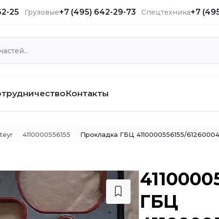
62-25
+7 (495) 642-29-73
+7 (49
Грузовые
Спецтехника
отрудничество
Контакты
teyr
4110000556155
Прокладка ГБЦ 4110000556155/6126000
4110000
ГБЦ