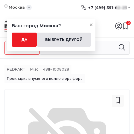
Москва
+7 (499) 391-62-25
0
Ваш город
Москва
?
ДА
ВЫБРАТЬ ДРУГОЙ
Меню
REDPART
Misc
481F-1008028
Прокладка впускного коллектора фора