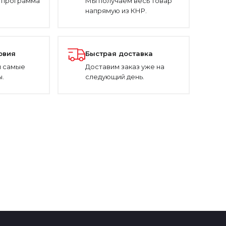
 программа
Мы получаем весь товар
напрямую из КНР.
овия
Быстрая доставка
 самые
Доставим заказ уже на
.
следующий день.