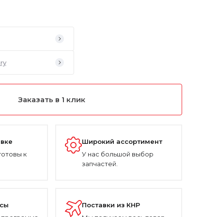
ry
Заказать в 1 клик
авке
Широкий ассортимент
готовы к
У нас большой выбор
запчастей.
усы
Поставки из КНР