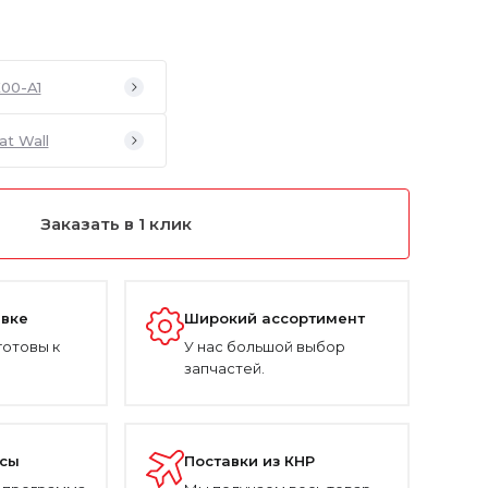
00-A1
at Wall
Заказать в 1 клик
авке
Широкий ассортимент
готовы к
У нас большой выбор
запчастей.
усы
Поставки из КНР