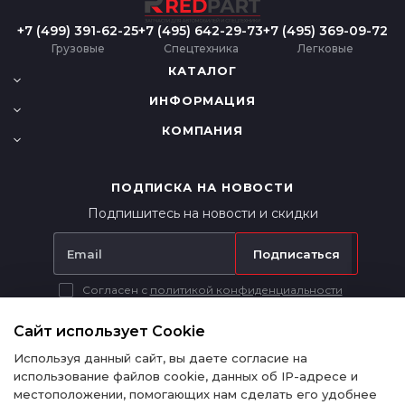
+7 (499) 391-62-25
+7 (495) 642-29-73
+7 (495) 369-09-72
Грузовые
Спецтехника
Легковые
КАТАЛОГ
ИНФОРМАЦИЯ
КОМПАНИЯ
ПОДПИСКА НА НОВОСТИ
Подпишитесь на новости и скидки
Подписаться
Согласен с
политикой конфиденциальности
Вся представленная на сайте информация носит исключительно
информационный характер и ни при каких условиях не является
Сайт использует Cookie
публичной офертой в соответствии с п. 2 ст. 437 ГК РФ.
Используя данный сайт, вы даете согласие на
использование файлов cookie, данных об IP-адресе и
местоположении, помогающих нам сделать его удобнее