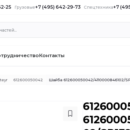
62-25
+7 (495) 642-29-73
+7 (49
Грузовые
Спецтехника
отрудничество
Контакты
teyr
612600050042
Шайба 612600050042/4110000846102/SP
6126000
6126000