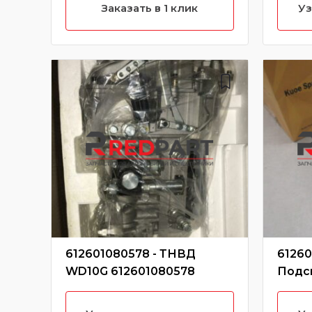
характеристики)
Заказать в 1 клик
Уз
612601080578 - ТНВД
61260
WD10G 612601080578
Подс
комп
6126