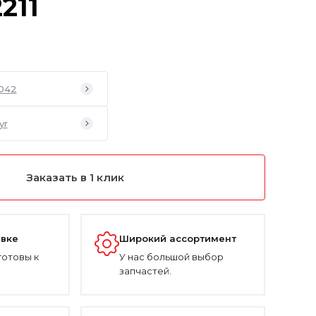
211
042
yr
Заказать в 1 клик
авке
Широкий ассортимент
готовы к
У нас большой выбор
запчастей.