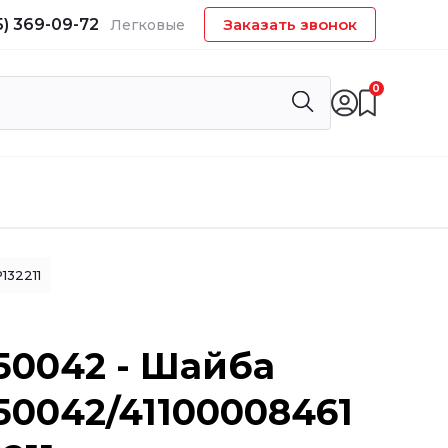
5) 369-09-72
Заказать звонок
Легковые
0
132211
50042 - Шайба
50042/41100008461