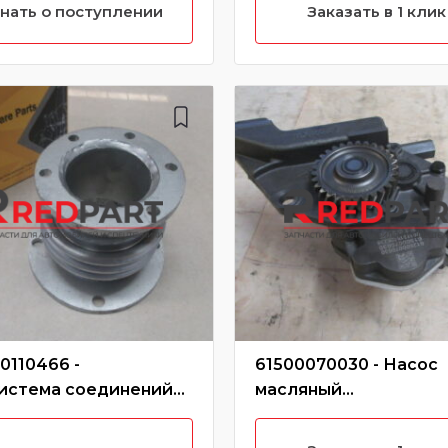
нать о поступлении
Заказать в 1 клик
0110466 -
61500070030 - Насос
истема соединений
масляный
енсационных труб
WD10/61500070030/6
00110466
070033