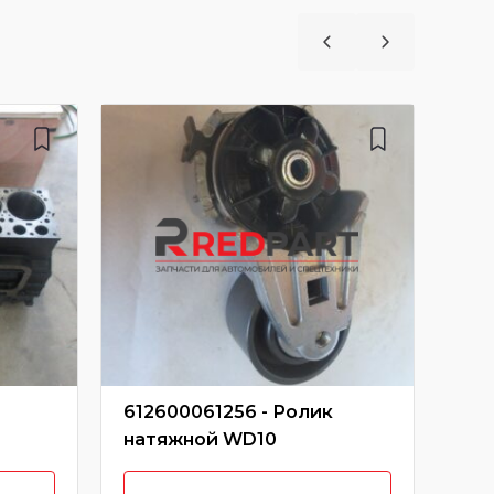
612600061256 - Ролик
612
натяжной WD10
во
KW2