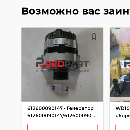
Возможно вас заи
612600090147 - Генератор
WD10G
612600090147/61260009050
сбор
6/SP101895/P-C03-4001 (Без