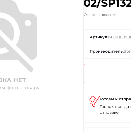
02/SP132
Отзывов пока нет
Артикул:
612600050
Производитель:
Ste
ОКА НЕТ
им фото к товару
Готовы к отпр
Товары всегда 
отправке.