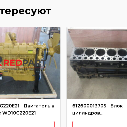
нтересуют
220E21 - Двигатель в
612600013705 - Блок
е WD10G220E21
цилиндров
WD10/612600013705