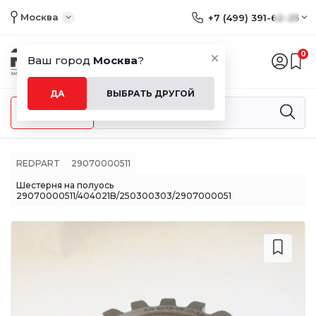
Москва
+7 (499) 391-62-25
0
Ваш город
Москва
?
ДА
ВЫБРАТЬ ДРУГОЙ
Меню
REDPART
29070000511
Шестерня на полуось
29070000511/404021B/250300303/2907000051