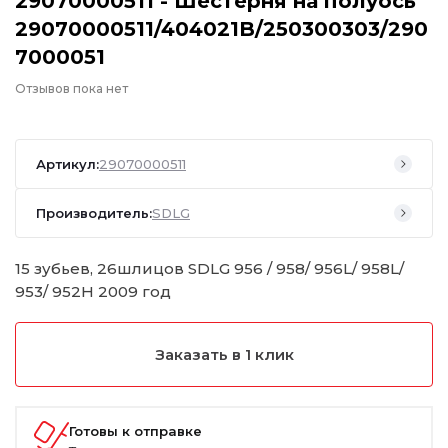
29070000511 - Шестерня на полуось
29070000511/404021B/250300303/290
7000051
Отзывов пока нет
Артикул:
29070000511
Производитель:
SDLG
15 зубьев, 26шлицов SDLG 956 / 958/ 956L/ 958L/
953/ 952H 2009 год
Заказать в 1 клик
Готовы к отправке