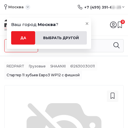
Москва
+7 (499) 391-62-25
0
Ваш город
Москва
?
ДА
ВЫБРАТЬ ДРУГОЙ
Меню
REDPART
Грузовые
SHAANXI
612630030011
Стартер 11 зубьев Евро3 WP12 с фишкой