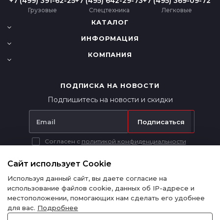
+7 (499) 391-62-25
+7 (495) 642-29-73
+7 (495) 369-09-72
Грузовые
Спецтехника
Легковые
КАТАЛОГ
ИНФОРМАЦИЯ
КОМПАНИЯ
ПОДПИСКА НА НОВОСТИ
Подпишитесь на новости и скидки
Подписаться
Согласен с
политикой конфиденциальности
Вся представленная на сайте информация носит исключительно
информационный характер и ни при каких условиях не является
Сайт использует Cookie
публичной офертой в соответствии с п. 2 ст. 437 ГК РФ.
Используя данный сайт, вы даете согласие на
использование файлов cookie, данных об IP-адресе и
местоположении, помогающих нам сделать его удобнее
для вас.
Подробнее