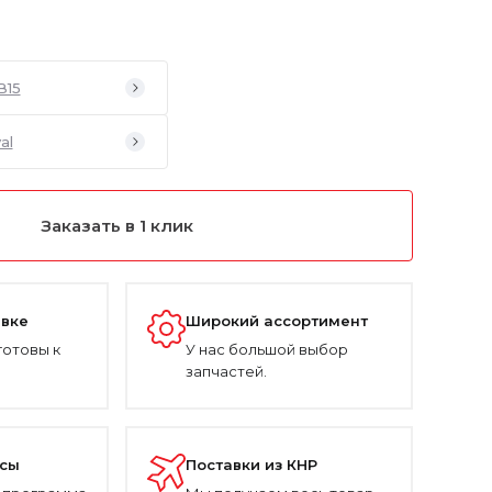
B15
al
Заказать в 1 клик
авке
Широкий ассортимент
готовы к
У нас большой выбор
запчастей.
усы
Поставки из КНР