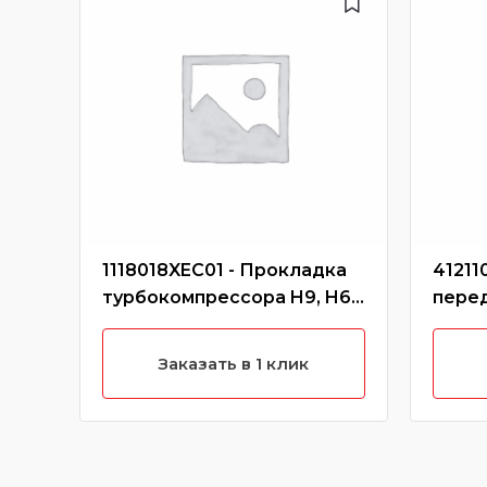
1118018XEC01 - Прокладка
41211
турбокомпрессора H9, H6
перед
Coupe, F7 2,0 4C20
Jolion
Заказать в 1 клик