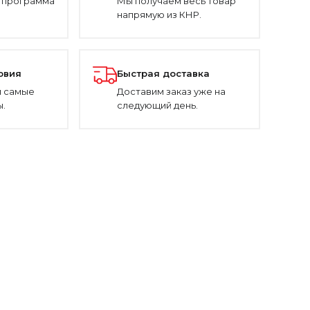
 программа
Мы получаем весь товар
напрямую из КНР.
овия
Быстрая доставка
 самые
Доставим заказ уже на
.
следующий день.