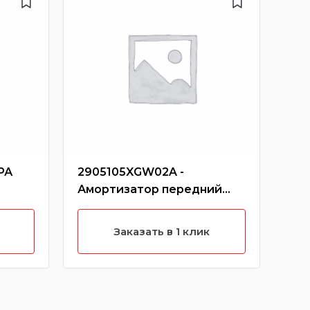
РА
2905105XGW02A -
120
Амортизатор передний
упл
правый Jolion
глу
Заказать в 1 клик