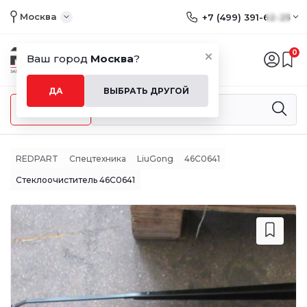
Москва
+7 (499) 391-62-25
0
Ваш город
Москва
?
ДА
ВЫБРАТЬ ДРУГОЙ
Меню
REDPART
Спецтехника
LiuGong
46C0641
Стеклоочиститель 46C0641