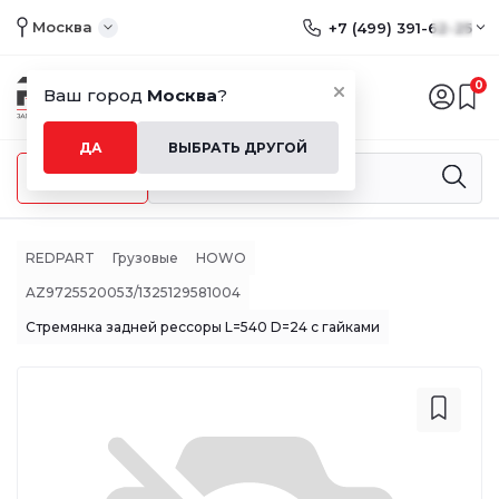
Москва
+7 (499) 391-62-25
0
Ваш город
Москва
?
ДА
ВЫБРАТЬ ДРУГОЙ
Меню
REDPART
Грузовые
HOWO
AZ9725520053/1325129581004
Стремянка задней рессоры L=540 D=24 с гайками