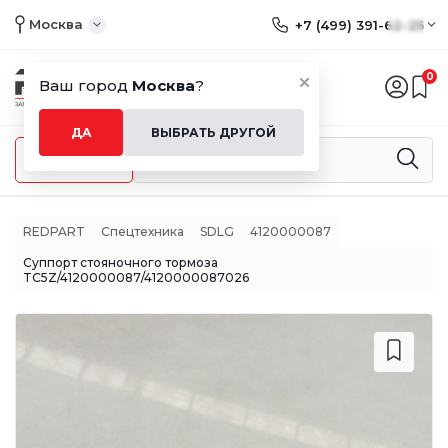
Москва
+7 (499) 391-62-25
0
Ваш город
Москва
?
ДА
ВЫБРАТЬ ДРУГОЙ
Меню
REDPART
Спецтехника
SDLG
4120000087
Суппорт стояночного тормоза
TC5Z/4120000087/4120000087026