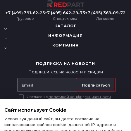
+7 (499) 391-62-25
+7 (495) 642-29-73
+7 (495) 369-09-72
Грузовые
Спецтехника
Легковые
КАТАЛОГ
ИНФОРМАЦИЯ
КОМПАНИЯ
ПОДПИСКА НА НОВОСТИ
Подпишитесь на новости и скидки
Подписаться
Согласен с
политикой конфиденциальности
Вся представленная на сайте информация носит исключительно
информационный характер и ни при каких условиях не является
Сайт использует Cookie
публичной офертой в соответствии с п. 2 ст. 437 ГК РФ.
Используя данный сайт, вы даете согласие на
использование файлов cookie, данных об IP-адресе и
местоположении, помогающих нам сделать его удобнее