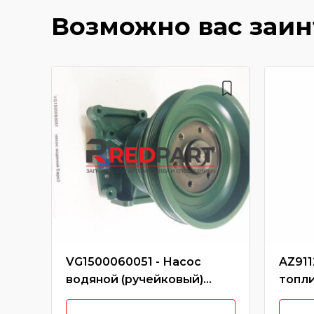
Возможно вас заи
VG1500060051 - Насос
AZ911
водяной (ручейковый)
топли
WD615 Евро3 (Без
ключа