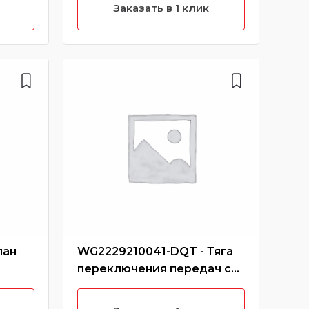
(Без характеристики)
Заказать в 1 клик
пан
WG2229210041-DQT - Тяга
190
переключения передач с
148
наконечником большим
РСМ
(Без характеристики)