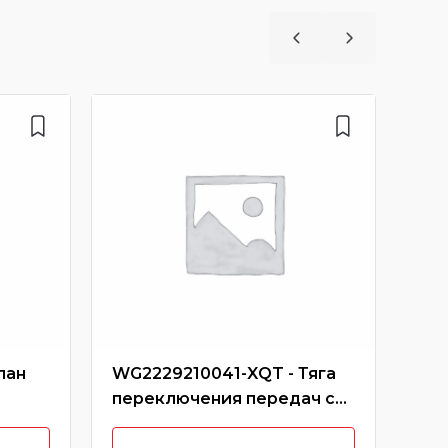
пан
WG2229210041-XQT - Тяга
WG9
переключения передач с
пер
наконечником маленьким
ОЕМ