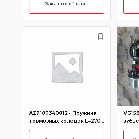
характеристики)
Заказать в 1 клик
AZ9100340012 - Пружина
VG156
тормозных колодок L=270
зубь
задняя
PREM