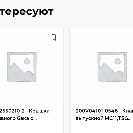
нтересуют
2550210-2 - Крышка
200V04101-0546 - Кла
вного бака с
выпускной MC11,T5G
ми (металл)
CREATEK