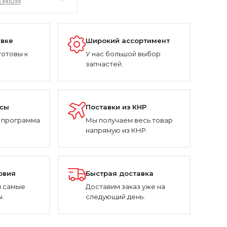
EMIUM
авке
Широкий ассортимент
готовы к
У нас большой выбор
запчастей.
усы
Поставки из КНР
 программа
Мы получаем весь товар
напрямую из КНР.
овия
Быстрая доставка
 самые
Доставим заказ уже на
.
следующий день.