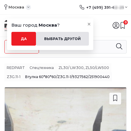
Москва
+7 (499) 391-62-25
0
Ваш город
Москва
?
ДА
ВЫБРАТЬ ДРУГОЙ
Меню
REDPART
Спецтехника
ZL30/ LW300, ZL50/LW500
Z3G.11-1
Втулка 60*80*60/Z3G.11-1/9327562/251900440