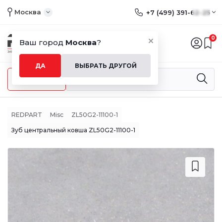
Москва
+7 (499) 391-62-25
0
Ваш город
Москва
?
ДА
ВЫБРАТЬ ДРУГОЙ
Меню
REDPART
Misc
ZL50G2-11100-1
Зуб центральный ковша ZL50G2-11100-1