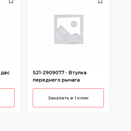
 двс
S21-2909077 - Втулка
S18
переднего рычага
тор
Заказать в 1 клик