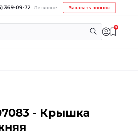
5) 369-09-72
Заказать звонок
Легковые
0
07083 - Крышка
жняя