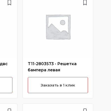
 двс
T11-2803573 - Решетка
S18
бампера левая
про
Заказать в 1 клик