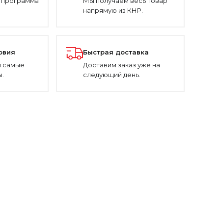
 программа
Мы получаем весь товар
напрямую из КНР.
овия
Быстрая доставка
 самые
Доставим заказ уже на
.
следующий день.