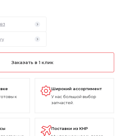
083
ry
Заказать в 1 клик
авке
Широкий ассортимент
готовы к
У нас большой выбор
запчастей.
усы
Поставки из КНР