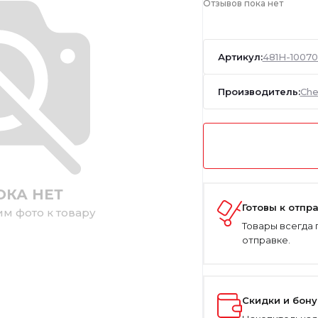
Отзывов пока нет
Артикул:
481H-1007
Производитель:
Che
ОКА НЕТ
Готовы к отпр
им фото к товару
Товары всегда 
отправке.
Скидки и бон