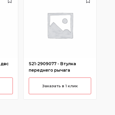
 двс
S21-2909077 - Втулка
S18
переднего рычага
тор
Заказать в 1 клик