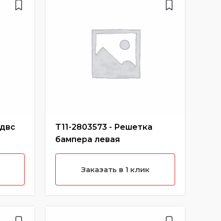
 двс
T11-2803573 - Решетка
S18
бампера левая
про
Заказать в 1 клик