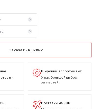
0
ry
Заказать в 1 клик
авке
Широкий ассортимент
готовы к
У нас большой выбор
запчастей.
усы
Поставки из КНР