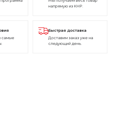
 программа
Мы получаем весь товар
напрямую из КНР.
овия
Быстрая доставка
 самые
Доставим заказ уже на
.
следующий день.