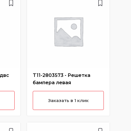
 двс
T11-2803573 - Решетка
S18
бампера левая
про
Заказать в 1 клик