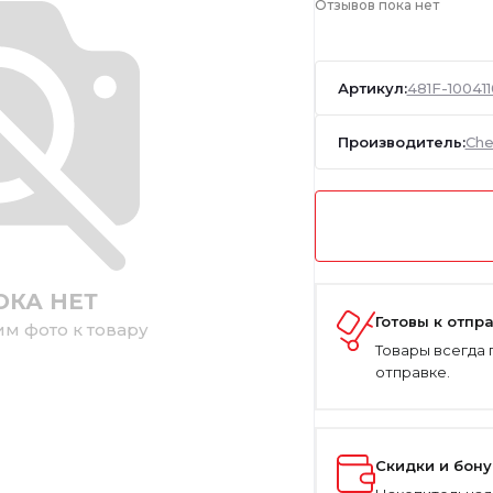
Отзывов пока нет
Артикул:
481F-100411
Производитель:
Che
ОКА НЕТ
Готовы к отпр
им фото к товару
Товары всегда 
отправке.
Скидки и бон