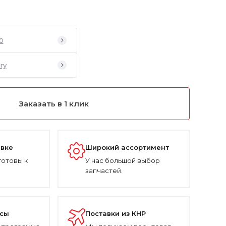
0
ry
Заказать в 1 клик
авке
Широкий ассортимент
готовы к
У нас большой выбор
запчастей.
усы
Поставки из КНР