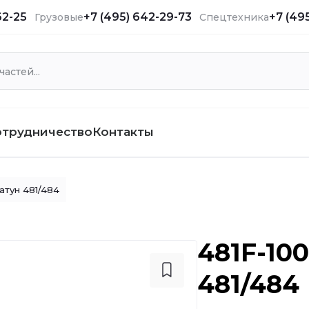
62-25
+7 (495) 642-29-73
+7 (49
Грузовые
Спецтехника
отрудничество
Контакты
атун 481/484
481F-100
481/484