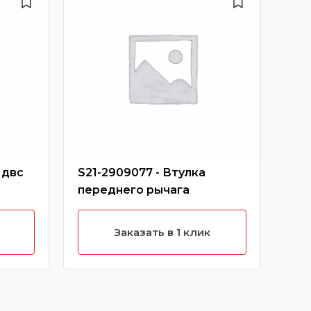
 двс
S21-2909077 - Втулка
S18
переднего рычага
тор
Заказать в 1 клик