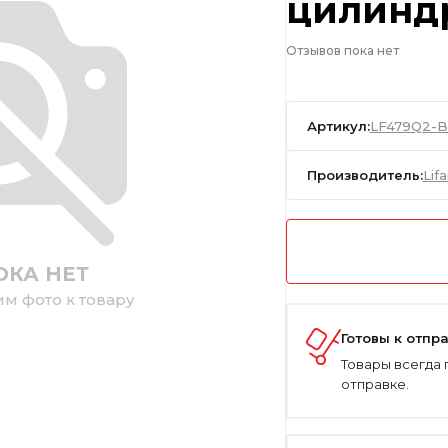
цилинд
Отзывов пока нет
Артикул:
LF479Q2-B
Производитель:
Lif
ОКА НЕТ
им фото к товару
Готовы к отпр
Товары всегда 
отправке.