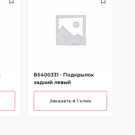
к
B5400331 - Подкрылок
SF2
задний левый
на
Заказать в 1 клик