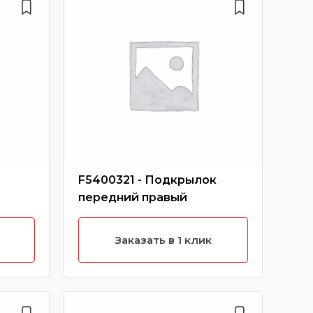
F5400321 - Подкрылок
S16
передний правый
сце
Заказать в 1 клик