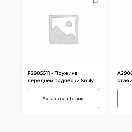
F2905511 - Пружина
A2906
передней подвески Smily
стаб
Заказать в 1 клик