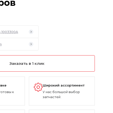
ров
-1003300A
an
Заказать в 1 клик
авке
Широкий ассортимент
готовы к
У нас большой выбор
запчастей.