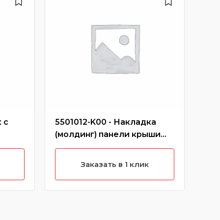
 с
5501012-K00 - Накладка
413
(молдинг) панели крыши
зад
правый короткий hover
кр
(черный)
Заказать в 1 клик