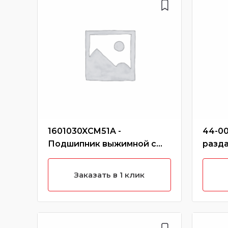
1601030XCM51A -
44-00
Подшипник выжимной с
разд
муфтой hover h6 (дизель)
hover
Заказать в 1 клик