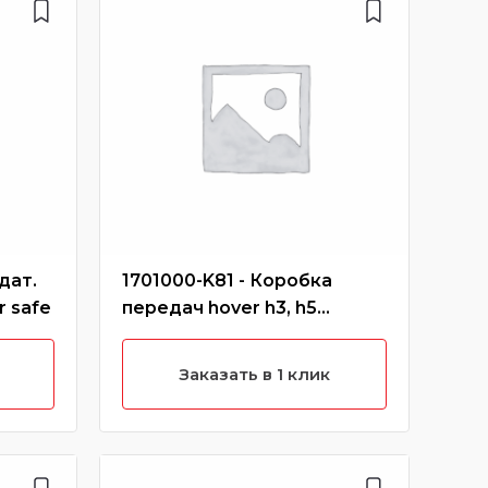
дат.
1701000-K81 - Коробка
900
r safe
передач hover h3, h5
hov
(новый салон)
Заказать в 1 клик