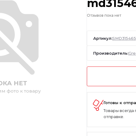
md3154
Отзывов пока нет
Артикул:
SMD315465
Производитель:
Gre
ОКА НЕТ
им фото к товару
Готовы к отпр
Товары всегда 
отправке.