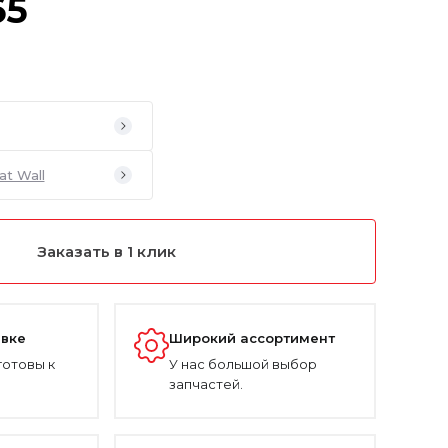
65
at Wall
Заказать в 1 клик
авке
Широкий ассортимент
готовы к
У нас большой выбор
запчастей.