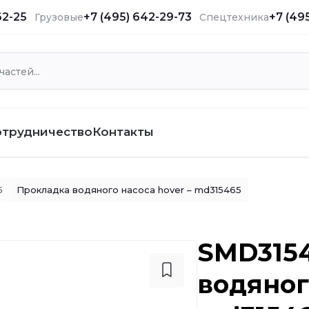
62-25
+7 (495) 642-29-73
+7 (49
Грузовые
Спецтехника
отрудничество
Контакты
5
Прокладка водяного насоса hover – md315465
SMD3154
водяног