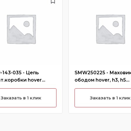
-143-035 - Цепь
SMW250225 - Маховик
т.коробки hover
ободом hover, h3, h5
ль), safe
(бензин)
Заказать в 1 клик
Заказать в 1 клик