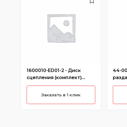
1600010-ED01-2 - Диск
44-00
сцепления (комплект)
разда
ведомый,нажимной hover
(дизе
h6 (дизель)
Заказать в 1 клик