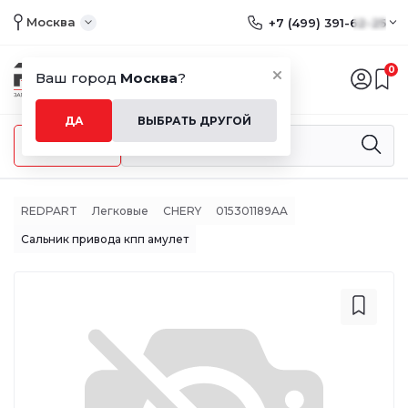
Москва
+7 (499) 391-62-25
0
Ваш город
Москва
?
ДА
ВЫБРАТЬ ДРУГОЙ
Меню
REDPART
Легковые
CHERY
015301189AA
Сальник привода кпп амулет