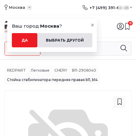
Москва
+7 (499) 391-62-25
0
Ваш город
Москва
?
ДА
ВЫБРАТЬ ДРУГОЙ
Меню
REDPART
Легковые
CHERY
B11-2906040
Стойка стабилизатора передняя правая b11, b14