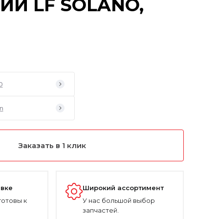
ИЙ LF SOLANO,
0
an
Заказать в 1 клик
авке
Широкий ассортимент
готовы к
У нас большой выбор
запчастей.