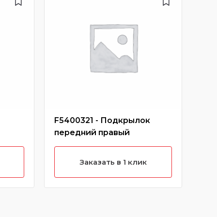
F5400321 - Подкрылок
S16
передний правый
сце
Заказать в 1 клик