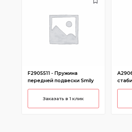
F2905511 - Пружина
A2906
передней подвески Smily
стаб
Заказать в 1 клик